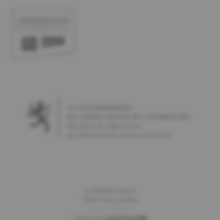
©
2026
Bio-Woch
Gérer mes cookies
Notices légales
Design by