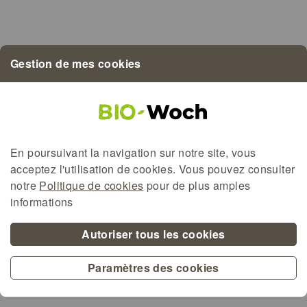
Bio LETZEBUERG
Demeter
Gestion de mes cookies
EU-Bio
BioMaufel
BioGreenBeef
En poursuivant la navigation sur notre site, vous
acceptez l'utilisation de
cookies
. Vous pouvez consulter
Alternative content for the map
notre
Politique de cookies
pour de plus amples
informations
Autoriser tous les cookies
Paramètres des cookies