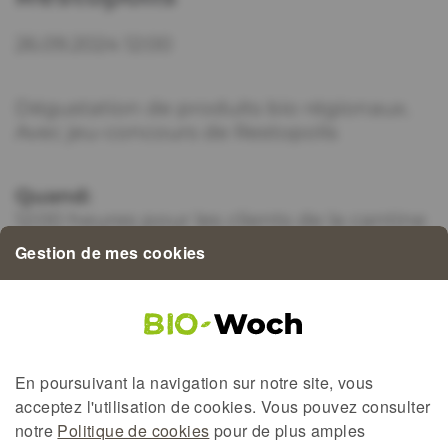
26.09.2024 12:00
Dégustation de produits bio régionaux.
Avec jeu-concours de Restopolis
Quand:
12:00 heures pour les clients de la cantine
scolaire
Gestion de mes cookies
Où:
Lycée Classique Echternach
En poursuivant la navigation sur notre site, vous
acceptez l'utilisation de
cookies
. Vous pouvez consulter
notre
Politique de cookies
pour de plus amples