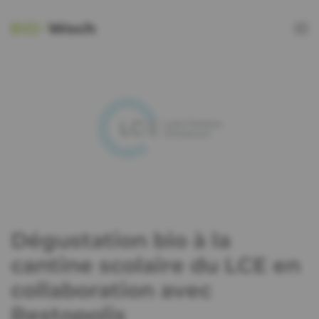
Dégustation bio à la
cantine scolaire du LCE en
collaboration avec
Restopolis