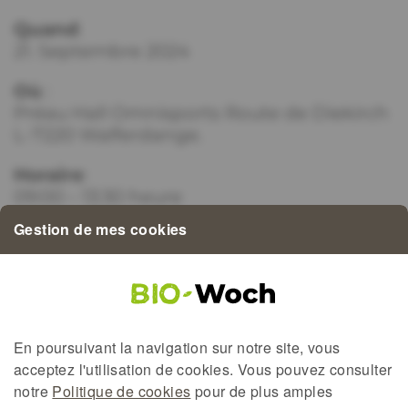
Quand
:
21. Septembre 2024
Où
:
Préau Hall Omnisports Route de Diekirch
L-7220 Walferdange.
Horaire
:
09:00 – 13:30 heure
Gestion de mes cookies
Site
:
Biomaart
En poursuivant la navigation sur notre site, vous
acceptez l'utilisation de
cookies
. Vous pouvez consulter
notre
Politique de cookies
pour de plus amples