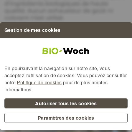
d’ingrédients biologiques de haute
qualité. Aucun exhausteur de goût ni
colorant n’est utilisé.
Gestion de mes cookies
Quand:
27.09.2025 à 10h00
Où:
1, rue de la Croix, 4998 Sprinkange
En poursuivant la navigation sur notre site, vous
acceptez l'utilisation de
cookies
. Vous pouvez consulter
notre
Politique de cookies
pour de plus amples
informations
Autoriser tous les cookies
Paramètres des cookies