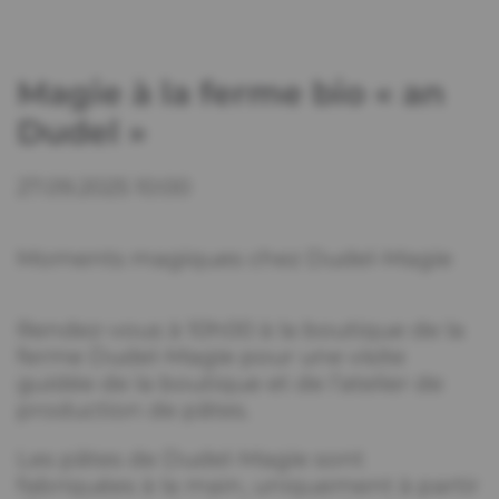
Magie à la ferme bio « an
Dudel »
27.09.2025 10:00
Moments magiques chez Dudel-Magie
Rendez-vous à 10h00 à la boutique de la
ferme Dudel-Magie pour une visite
guidée de la boutique et de l’atelier de
production de pâtes.
Les pâtes de Dudel-Magie sont
fabriquées à la main, uniquement à partir