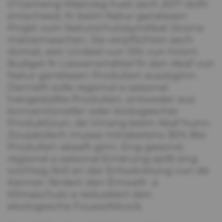
D‘Gemeng Mäerzeg huet sech 2017 dofir
entscheed, fir beim Natur genéissen
Projet vum Naturschutzsyndikat Sicona
matzemaachen. Sie verpflichten sech
domat, een Undeel vun 13% vun hirem
Budget fir Liewensmëttel fir den Akaf vun
Natur genéissen Produiten auszeginn.
Dernieft solle regional a saisonal
hiergestallte Produiten, entweder aus
konventioneller oder biologescher
Produktioun, de Virrang beim Akaf hunn.
Zousätzlech musse mindestens 30% Bio
Produiten akaaft ginn. Eng gesond,
regional a saisonal Ernärung spillt eng
wichteg Roll an der Entwécklung vun de
Kanner, fërdert den Ëmwelt- a
Klimaschutz a reduzéiert den
ekologesche Foussofdrock.