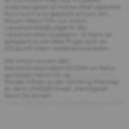
an hunn sech mat neie Produiten
ausernee gesat an hieren Akaf ugepasst.
Esou hunn si et gepackt schonn am
Mount Mäerz 72% vun hirem
Liewensmëttelbudget fir Bio
Liewensmëttel auszeginn. Et kann ee
gespaant si wéi dëse Projet sech an
d‘Zukunft wäert weiderentwéckelen.
Méi Infoen iwwert den
Naturschutzsyndikat SICONA an Natur
genéissen fannt Dir op
www.sicona.lu
.
Weider Infoen zu der Gemeng Mäerzeg
an dem LEADER Projet „Mertzig4all“
fannt Dir ënnert
www.mertzig.lu/mertzig4all/gemeinwohl/
.