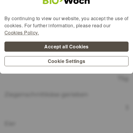
Blätterteig oder Mürbeteig
By continuing to view our website, you accept the use of
125ml
cookies. For further information, please read our
Cookies Policy.
Rahm
Accept all Cookies
180g
Cookie Settings
Ziegenfrischkäse Pikant
75g
Ziegenschnittkäse gerieben
3
Eier