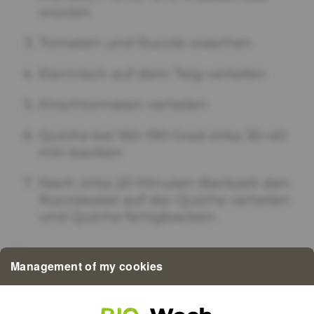
würzen
Tomaten und Rucola waschen
Eiermisch auf dem Teig verteilen
Kirschtomaten verteilen
Quiche bei 160-190 Grad zirka 30-40
min backen
Nach zirka 20 Minuten Backzeit den
Rucolasalat auf der Quiche verteilen
und Quiche fertigbacken.
Zutaten
Management of my cookies
1