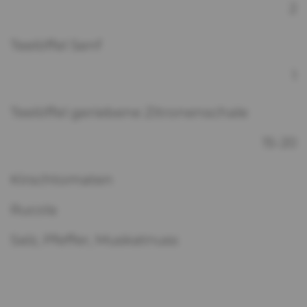
2
Teelöffel Senf
1
Teelöffel geriebene Zitronenschale
15-20
Kirschtomaten
Rucola
Salz, Pfeffer, Muskatnuss