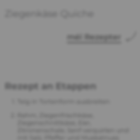
Ziegenkäse Quiche
méi Rezepter
Rezept an Etappen
Teig in Tortenform ausbreiten
Rahm, Ziegenfrischkäse,
Ziegenschnittkäse, Eier,
Zitronenschale, Senf verquirlen und
mit Salz, Pfeffer und Muskatnuss